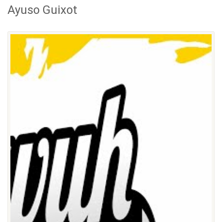
Ayuso Guixot